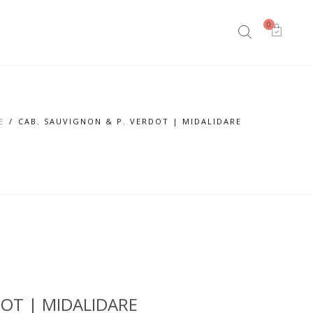
0
ЕНИ
КОНТАКТИ
IMPORTERS | ENGLISH
E
CAB. SAUVIGNON & P. VERDOT | MIDALIDARE
DOT | MIDALIDARE