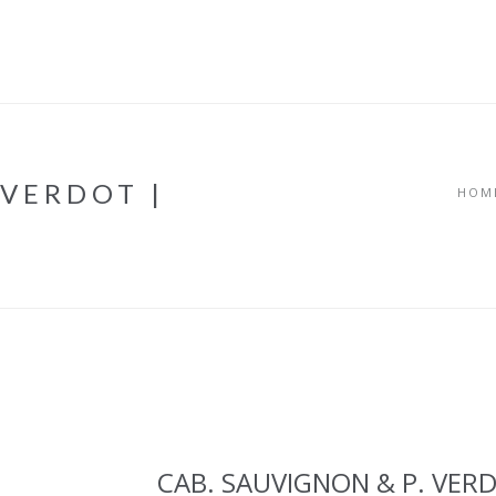
ЗА НАС
ЕКИП
КАК РАБОТИМ
ПОРТФОЛИО
Ц
 VERDOT |
HOM
CAB. SAUVIGNON & P. VER