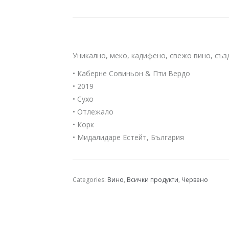
Уникално, меко, кадифено, свежо вино, съ
• Каберне Совиньон & Пти Вердо
• 2019
• Сухо
• Отлежало
• Корк
• Мидалидаре Естейт, България
Categories:
Вино
,
Всички продукти
,
Червено