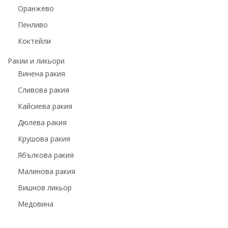
Оранжево
Пенливo
Коктейли
Ракии и ликьори
Винена ракия
Сливова ракия
Кайсиева ракия
Дюлева ракия
Крушова ракия
Ябълкова ракия
Малинова ракия
Вишнов ликьор
Медовина